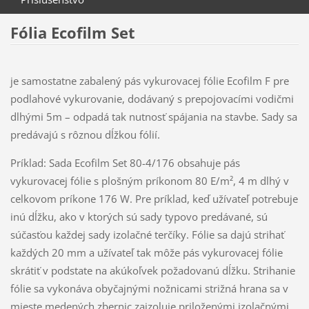
Fólia Ecofilm Set
je samostatne zabalený pás vykurovacej fólie Ecofilm F pre
podlahové vykurovanie, dodávaný s prepojovacími vodičmi
dlhými 5m – odpadá tak nutnosť spájania na stavbe. Sady sa
predávajú s rôznou dĺžkou fólií.
Príklad: Sada Ecofilm Set 80-4/176 obsahuje pás
vykurovacej fólie s plošným príkonom 80 E/m², 4 m dlhý v
celkovom príkone 176 W. Pre príklad, keď užívateľ potrebuje
inú dĺžku, ako v ktorých sú sady typovo predávané, sú
súčasťou každej sady izolačné terčíky. Fólie sa dajú strihať
každých 20 mm a užívateľ tak môže pás vykurovacej fólie
skrátiť v podstate na akúkoľvek požadovanú dĺžku. Strihanie
fólie sa vykonáva obyčajnými nožnicami strižná hrana sa v
mieste medených zbernic zaizoluje priloženými izolačnými