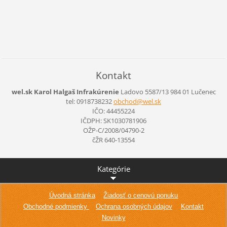
Kontakt
wel.sk Karol Halgaš Infrakúrenie
Ladovo 5587/13
984 01 Lučenec
tel: 0918738232
obchod@w
el.sk
IČO: 44455224
IČDPH: SK1030781906
OŽP-C/2008/04790-2
čŽR 640-13554
Kategórie
Úvodná stránka
Žiadosť o cenovú ponuku
Obchodné podmienky
Ochrana osobných údajov
Kontakt
Novinky