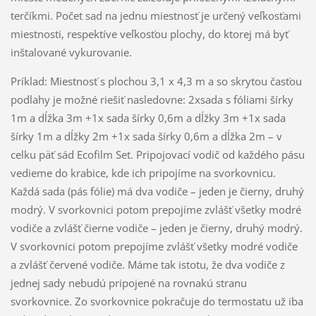
terčíkmi. Počet sad na jednu miestnosť je určený veľkosťami
miestnosti, respektíve veľkosťou plochy, do ktorej má byť
inštalované vykurovanie.
Príklad: Miestnosť s plochou 3,1 x 4,3 m a so skrytou časťou
podlahy je možné riešiť nasledovne: 2xsada s fóliami šírky
1m a dĺžka 3m +1x sada šírky 0,6m a dĺžky 3m +1x sada
šírky 1m a dĺžky 2m +1x sada šírky 0,6m a dĺžka 2m – v
celku päť sád Ecofilm Set. Pripojovací vodič od každého pásu
vedieme do krabice, kde ich pripojíme na svorkovnicu.
Každá sada (pás fólie) má dva vodiče – jeden je čierny, druhý
modrý. V svorkovnici potom prepojíme zvlášť všetky modré
vodiče a zvlášť čierne vodiče – jeden je čierny, druhý modrý.
V svorkovnici potom prepojíme zvlášť všetky modré vodiče
a zvlášť červené vodiče. Máme tak istotu, že dva vodiče z
jednej sady nebudú pripojené na rovnakú stranu
svorkovnice. Zo svorkovnice pokračuje do termostatu už iba