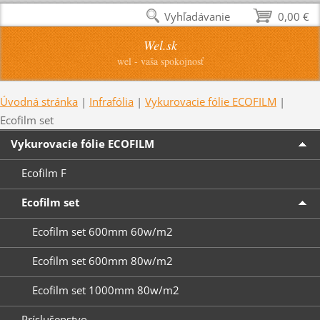
Vyhľadávanie
0,00 €
Wel.sk
wel - vaša spokojnosť
Úvodná stránka
|
Infrafólia
|
Vykurovacie fólie ECOFILM
|
Ecofilm set
Vykurovacie fólie ECOFILM
Ecofilm F
Ecofilm set
Ecofilm set 600mm 60w/m2
Ecofilm set 600mm 80w/m2
Ecofilm set 1000mm 80w/m2
Príslušenstvo