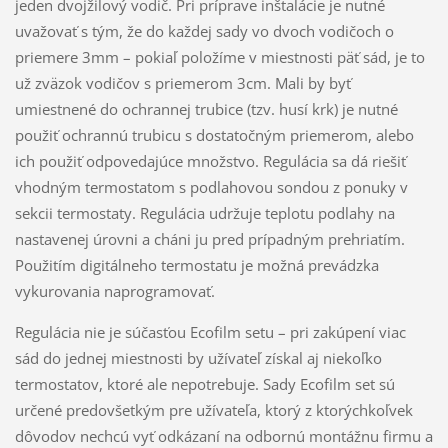
jeden dvojžilový vodič. Pri príprave inštalácie je nutné
uvažovať s tým, že do každej sady vo dvoch vodičoch o
priemere 3mm – pokiaľ položíme v miestnosti päť sád, je to
už zväzok vodičov s priemerom 3cm. Mali by byť
umiestnené do ochrannej trubice (tzv. husí krk) je nutné
použiť ochrannú trubicu s dostatočným priemerom, alebo
ich použiť odpovedajúce množstvo. Regulácia sa dá riešiť
vhodným termostatom s podlahovou sondou z ponuky v
sekcii termostaty. Regulácia udržuje teplotu podlahy na
nastavenej úrovni a cháni ju pred prípadným prehriatím.
Použitím digitálneho termostatu je možná prevádzka
vykurovania naprogramovať.
Regulácia nie je súčasťou Ecofilm setu – pri zakúpení viac
sád do jednej miestnosti by užívateľ získal aj niekoľko
termostatov, ktoré ale nepotrebuje. Sady Ecofilm set sú
určené predovšetkým pre užívateľa, ktorý z ktorýchkoľvek
dôvodov nechcú vyť odkázaní na odbornú montážnu firmu a