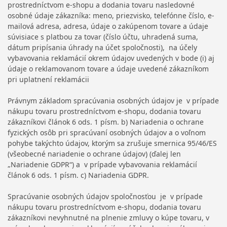
prostredníctvom e-shopu a dodania tovaru nasledovné
osobné údaje zákazníka: meno, priezvisko, telefónne číslo, e-
mailová adresa, adresa, údaje o zakúpenom tovare a údaje
súvisiace s platbou za tovar (číslo účtu, uhradená suma,
dátum pripísania úhrady na účet spoločnosti), na účely
vybavovania reklamácií okrem údajov uvedených v bode (i) aj
údaje o reklamovanom tovare a údaje uvedené zákazníkom
pri uplatnení reklamácii
Právnym základom spracúvania osobných údajov je v prípade
nákupu tovaru prostredníctvom e-shopu, dodania tovaru
zákazníkovi článok 6 ods. 1 písm. b) Nariadenia o ochrane
fyzických osôb pri spracúvaní osobných údajov a o voľnom
pohybe takýchto údajov, ktorým sa zrušuje smernica 95/46/ES
(všeobecné nariadenie o ochrane údajov) (ďalej len
„Nariadenie GDPR“) a v prípade vybavovania reklamácií
článok 6 ods. 1 písm. c) Nariadenia GDPR.
Spracúvanie osobných údajov spoločnosťou je v prípade
nákupu tovaru prostredníctvom e-shopu, dodania tovaru
zákazníkovi nevyhnutné na plnenie zmluvy o kúpe tovaru, v