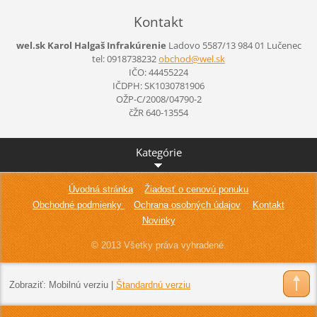
Kontakt
wel.sk Karol Halgaš Infrakúrenie
Ladovo 5587/13
984 01 Lučenec
tel: 0918738232
obchod@w
el.sk
IČO: 44455224
IČDPH: SK1030781906
OŽP-C/2008/04790-2
čŽR 640-13554
Kategórie
Úvodná stránka
Žiadosť o cenovú ponuku
Obchodné podmienky
Ochrana osobných údajov
Kontakt
Novinky
© 2013 Všetky práva vyhradené.
Zobraziť:
Mobilnú verziu
|
Štandardnú verziu