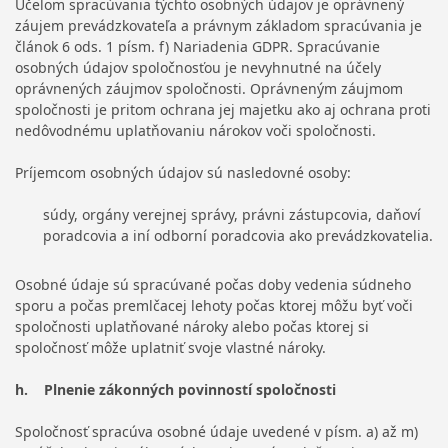
Účelom spracúvania týchto osobných údajov je oprávnený
záujem prevádzkovateľa a právnym základom spracúvania je
článok 6 ods. 1 písm. f) Nariadenia GDPR. Spracúvanie
osobných údajov spoločnosťou je nevyhnutné na účely
oprávnených záujmov spoločnosti. Oprávneným záujmom
spoločnosti je pritom ochrana jej majetku ako aj ochrana proti
nedôvodnému uplatňovaniu nárokov voči spoločnosti.
Príjemcom osobných údajov sú nasledovné osoby:
súdy, orgány verejnej správy, právni zástupcovia, daňoví
poradcovia a iní odborní poradcovia ako prevádzkovatelia.
Osobné údaje sú spracúvané počas doby vedenia súdneho
sporu a počas premlčacej lehoty počas ktorej môžu byť voči
spoločnosti uplatňované nároky alebo počas ktorej si
spoločnosť môže uplatniť svoje vlastné nároky.
h. Plnenie zákonných povinností spoločnosti
Spoločnosť spracúva osobné údaje uvedené v písm. a) až m)