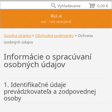
Vyhľadávanie
0,00 €
Wel.sk
wel - vaša spokojnosť
Úvodná stránka
>
Obchodné podmienky
>
Ochrana
osobných údajov
Informácie o spracúvaní
osobných údajov
1. Identifikačné údaje
prevádzkovateľa a zodpovednej
osoby