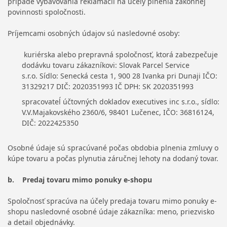
prípade vybavovania reklamácií na účely plnenia zákonnej
povinnosti spoločnosti.
Príjemcami osobných údajov sú nasledovné osoby:
kuriérska alebo prepravná spoločnosť, ktorá zabezpečuje
dodávku tovaru zákazníkovi:
Slovak Parcel Service
s.r.o.
Sídlo: Senecká cesta 1, 900 28 Ivanka pri Dunaji
IČO:
31329217
DIČ: 2020351993
IČ DPH: SK 2020351993
spracovateĺ účtovných dokladov executives inc s.r.o., sídlo:
V.V.Majakovského 2360/6, 98401 Lučenec, IČO: 36816124,
DIČ: 2022425350
Osobné údaje sú spracúvané počas obdobia plnenia zmluvy o
kúpe tovaru a počas plynutia záručnej lehoty na dodaný tovar.
b. Predaj tovaru mimo ponuky e-shopu
Spoločnosť spracúva na účely predaja tovaru mimo ponuky e-
shopu nasledovné osobné údaje zákazníka: meno, priezvisko
a detail objednávky.