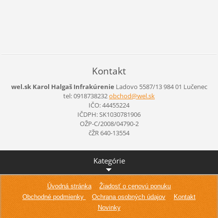
Kontakt
wel.sk Karol Halgaš Infrakúrenie
Ladovo 5587/13
984 01 Lučenec
tel: 0918738232
obchod@w
el.sk
IČO: 44455224
IČDPH: SK1030781906
OŽP-C/2008/04790-2
čŽR 640-13554
Kategórie
Úvodná stránka
Žiadosť o cenovú ponuku
Obchodné podmienky
Ochrana osobných údajov
Kontakt
Novinky