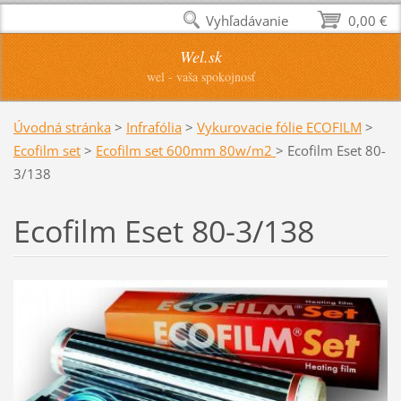
Vyhľadávanie
0,00 €
Wel.sk
wel - vaša spokojnosť
Úvodná stránka
>
Infrafólia
>
Vykurovacie fólie ECOFILM
>
Ecofilm set
>
Ecofilm set 600mm 80w/m2
>
Ecofilm Eset 80-
3/138
Ecofilm Eset 80-3/138