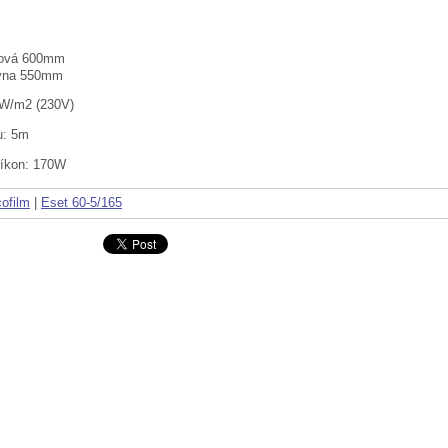
ková 600mm
ívna 550mm
0W/m2 (230V)
u: 5m
ríkon: 170W
ofilm
|
Eset 60-5/165