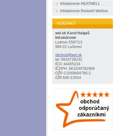
Infrakúrenie HEATWELL
Infrakúrenie Redwell Wellina
KONTAKT
wel.sk Karol Halgaš
Infrakúrenie
Ladovo 5587/13
984 01 Lučenec
obchod@w
el.sk
tel: 0918738232
IČO: 44455224
IČDPH: SK1030781906
OŽP-C/2008/04790-2
čŽR 640-13554