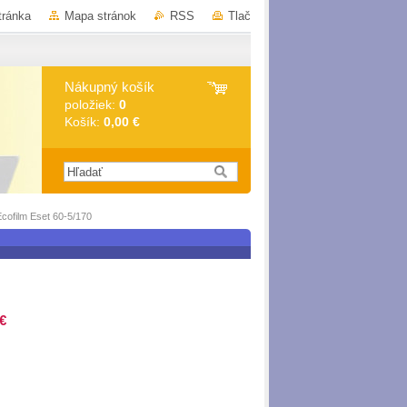
tránka
Mapa stránok
RSS
Tlač
Nákupný košík
položiek:
0
Košík:
0,00 €
Ecofilm Eset 60-5/170
€