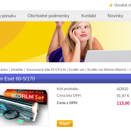
Úvodná s
ú ponuku
Obchodné podmienky
Kontakt
Novinky
ránka
|
Infrafólia
|
Vykurovacie fólie ECOFILM
|
Ecofilm set
|
Ecofilm set 600mm 60w/m2
|
lm Eset 60-5/170
AD910
Kód produktu:
91,87 €
Cena bez DPH:
113,00 
Cena s DPH:
Kúpiť