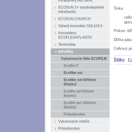
infrapanely bez rámu
ECOSUN S+ vysokoteplotné
Šírka
infražiariče
cel
ECOSUN CHURCH
akt
Sálavý konvektor SOLIUS II
Príkon: 6
Konvektory
ECOFLEX/ATLANTIC
Dlžka pás
Termostaty
Celkový p
Infrafólia
Vykurovacie fólie ECOFILM
Štítky
:
Ec
Ecofilm F
Ecofilm set
Ecofilm set 600mm
60w/m2
Ecofilm set 600mm
80w/m2
Ecofilm set 1000mm
80w/m2
Príslušenstvo
Vykurovacie vodiče
Príslušenstvo