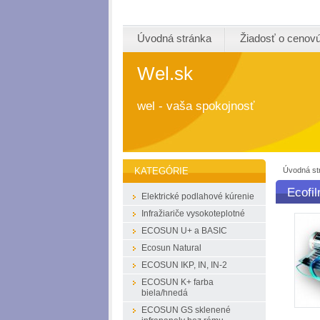
Úvodná stránka
Žiadosť o cenov
Wel.sk
wel - vaša spokojnosť
Úvodná st
KATEGÓRIE
Ecofi
Elektrické podlahové kúrenie
Infražiariče vysokoteplotné
ECOSUN U+ a BASIC
Ecosun Natural
ECOSUN IKP, IN, IN-2
ECOSUN K+ farba
biela/hnedá
ECOSUN GS sklenené