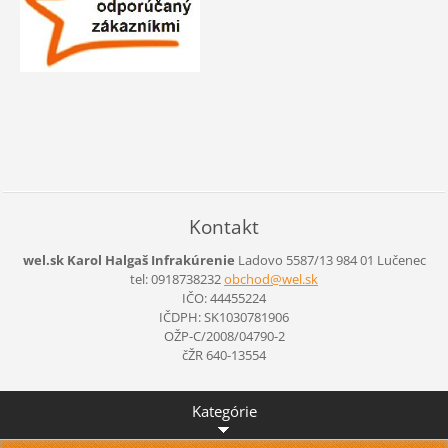
Kontakt
wel.sk Karol Halgaš Infrakúrenie
Ladovo 5587/13
984 01 Lučenec
tel: 0918738232
obchod@w
el.sk
IČO: 44455224
IČDPH: SK1030781906
OŽP-C/2008/04790-2
čŽR 640-13554
Kategórie