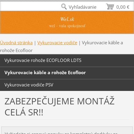
Vyhľadávanie
0,00 €
Wel.sk
wel - vaša spokojnosť
Úvodná stránka
|
Vykurovacie vodiče
|
Vykurovacie káble a
rohože Ecofloor
Vykurovacie rohože ECOFLOOR LDTS
Vykurovacie káble a rohože Ecofloor
Vykurovacie vodiče PSV
ZABEZPEČUJEME MONTÁŽ
CELÁ SR!!