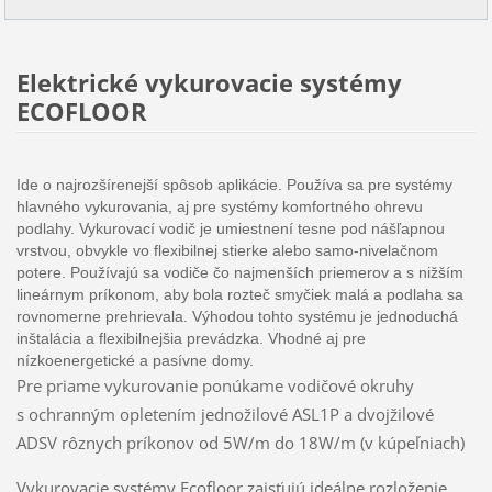
Elektrické vykurovacie systémy
ECOFLOOR
Ide o najrozšírenejší spôsob aplikácie. Používa sa pre systémy
hlavného vykurovania, aj pre systémy komfortného ohrevu
podlahy. Vykurovací vodič je umiestnení tesne pod nášľapnou
vrstvou, obvykle vo flexibilnej stierke alebo samo-nivelačnom
potere. Používajú sa vodiče čo najmenších priemerov a s nižším
lineárnym príkonom, aby bola rozteč smyčiek malá a podlaha sa
rovnomerne prehrievala. Výhodou tohto systému je jednoduchá
inštalácia a flexibilnejšia prevádzka. Vhodné aj pre
nízkoenergetické a pasívne domy.
Pre priame vykurovanie ponúkame vodičové okruhy
s ochranným opletením jednožilové ASL1P a dvojžilové
ADSV rôznych príkonov od 5W/m do 18W/m (v kúpeľniach)
Vykurovacie systémy Ecofloor zaisťujú ideálne rozloženie