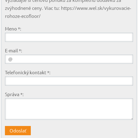
Vyžiadajte si cenovú ponuku za kompletnú dodávku za
zvýhodnené ceny. Viac tu: https://www.wel.sk/vykurovacie-
rohoze-ecofloor/
Meno *:
E-mail *:
Telefonický kontakt *:
Správa *: