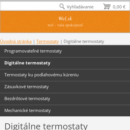
Vyhľadávanie
0,00 €
Wel.sk
wel - vaša spokojnosť
Úvodná stránka
|
Termostaty
|
Digitálne termostaty
Programovateľné termostaty
Digitálne termostaty
Termostaty ku podlahovému kúreniu
Zásuvkové termostaty
Bezdrôtové termostaty
Mechanické termostaty
Digitálne termostaty