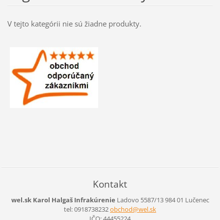
V tejto kategórii nie sú žiadne produkty.
Kontakt
wel.sk Karol Halgaš Infrakúrenie
Ladovo 5587/13
984 01 Lučenec
tel: 0918738232
obchod@w
el.sk
IČO: 44455224