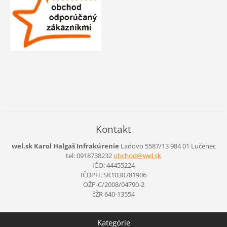
Kontakt
wel.sk Karol Halgaš Infrakúrenie
Ladovo 5587/13
984 01 Lučenec
tel: 0918738232
obchod@w
el.sk
IČO: 44455224
IČDPH: SK1030781906
OŽP-C/2008/04790-2
čŽR 640-13554
Kategórie