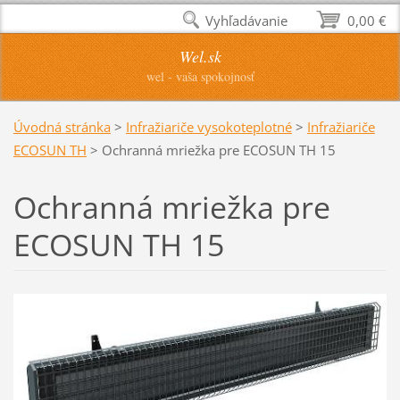
Vyhľadávanie
0,00 €
Wel.sk
wel - vaša spokojnosť
Úvodná stránka
>
Infražiariče vysokoteplotné
>
Infražiariče
ECOSUN TH
>
Ochranná mriežka pre ECOSUN TH 15
Ochranná mriežka pre
ECOSUN TH 15