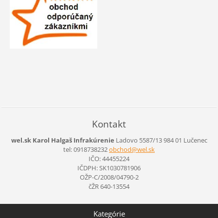
Kontakt
wel.sk Karol Halgaš Infrakúrenie
Ladovo 5587/13
984 01 Lučenec
tel: 0918738232
obchod@w
el.sk
IČO: 44455224
IČDPH: SK1030781906
OŽP-C/2008/04790-2
čŽR 640-13554
Kategórie