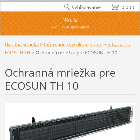
Vyhľadávanie
0,00 €
Wel.sk
wel - vaša spokojnosť
Úvodná stránka
>
Infražiariče vysokoteplotné
>
Infražiariče
ECOSUN TH
>
Ochranná mriežka pre ECOSUN TH 10
Ochranná mriežka pre
ECOSUN TH 10