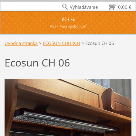
Vyhľadávanie
0,00 €
Wel.sk
wel - vaša spokojnosť
Úvodná stránka
>
ECOSUN CHURCH
>
Ecosun CH 06
Ecosun CH 06