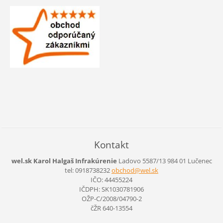
Kontakt
wel.sk Karol Halgaš Infrakúrenie
Ladovo 5587/13
984 01 Lučenec
tel: 0918738232
obchod@w
el.sk
IČO: 44455224
IČDPH: SK1030781906
OŽP-C/2008/04790-2
čŽR 640-13554