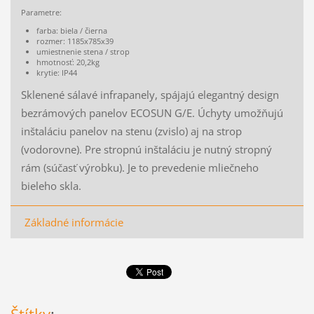
Parametre:
farba: biela / čierna
rozmer: 1185x785x39
umiestnenie stena / strop
hmotnosť: 20,2kg
krytie: IP44
Sklenené sálavé infrapanely, spájajú elegantný design
bezrámových panelov ECOSUN G/E. Úchyty umožňujú
inštaláciu panelov na stenu (zvislo) aj na strop
(vodorovne). Pre stropnú inštaláciu je nutný stropný
rám (súčasť výrobku). Je to prevedenie mliečneho
bieleho skla.
Základné informácie