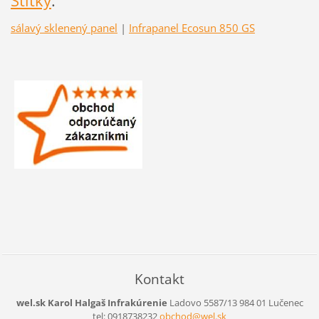
Štítky
:
sálavý sklenený panel
|
Infrapanel Ecosun 850 GS
Kontakt
wel.sk Karol Halgaš Infrakúrenie
Ladovo 5587/13
984 01 Lučenec
tel: 0918738232
obchod@w
el.sk