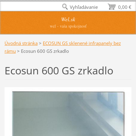
Vyhľadávanie
0,00 €
Wel.sk
wel - vaša spokojnosť
Úvodná stránka
>
ECOSUN GS sklenené infrapanely bez
rámu
>
Ecosun 600 GS zrkadlo
Ecosun 600 GS zrkadlo