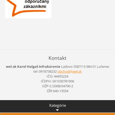
Kontakt
wel.sk Karol Halgaš Infrakúrenie
Ladovo 5587/13
984 01 Lučenec
tel: 0918738232
obchod@w
el.sk
IČO: 44455224
IČDPH: SK1030781906
OŽP-C/2008/04790-2
čŽR 640-13554
Kategórie