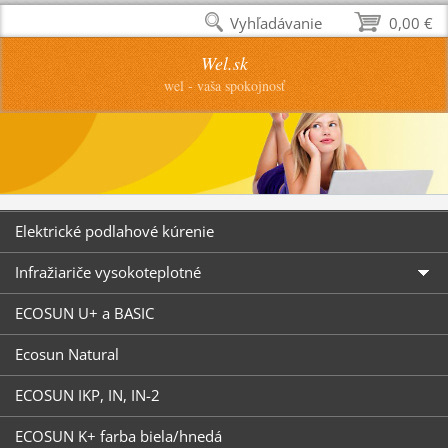
Vyhľadávanie
0,00 €
Wel.sk
wel - vaša spokojnosť
Elektrické podlahové kúrenie
Infražiariče vysokoteplotné
ECOSUN U+ a BASIC
Ecosun Natural
ECOSUN IKP, IN, IN-2
ECOSUN K+ farba biela/hnedá