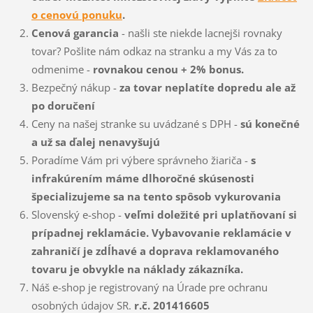
o cenovú ponuku
.
Cenová garancia
- našli ste niekde lacnejši rovnaky
tovar? Pošlite nám odkaz na stranku a my Vás za to
odmenime -
rovnakou cenou + 2% bonus.
Bezpečný nákup -
za tovar neplatíte dopredu ale až
po doručení
Ceny na našej stranke su uvádzané s DPH -
sú konečné
a už sa ďalej nenavyšujú
Poradíme Vám pri výbere správneho žiariča -
s
infrakúrením máme dlhoročné skúsenosti
špecializujeme sa na tento spôsob vykurovania
Slovenský e-shop -
veľmi doležité pri uplatňovaní si
prípadnej reklamácie. Vybavovanie reklamácie v
zahraničí je zdĺhavé a doprava reklamovaného
tovaru je obvykle na náklady zákazníka.
Náš e-shop je registrovaný na Úrade pre ochranu
osobných údajov SR.
r.č. 201416605